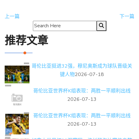
上一篇
下一篇
推荐文章
哥伦比亚挺进32强，穆尼奥斯成为球队晋级关
键人物
2026-07-18
哥伦比亚世界杯K组表现：两胜一平顺利出线
2026-07-13
哥伦比亚世界杯K组表现：两胜一平顺利出线
2026-07-13