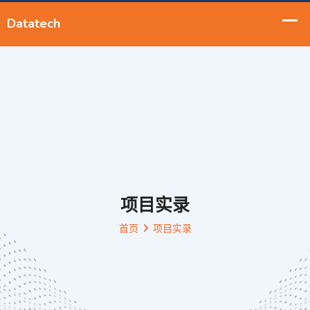
项目实录
首页
项目实录