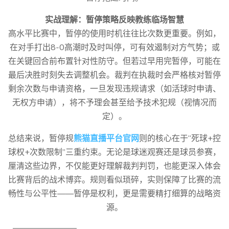
实战理解：暂停策略反映教练临场智慧
高水平比赛中，暂停的使用时机往往比次数更重要。例如，
在对手打出8-0高潮时及时叫停，可有效遏制对方气势；或
在关键回合前布置针对性防守。但若过早用完暂停，可能在
最后决胜时刻失去调整机会。裁判在执裁时会严格核对暂停
剩余次数与申请资格，一旦发现违规请求（如活球时申请、
无权方申请），将不予理会甚至给予技术犯规（视情况而
定）。
总结来说，暂停规
熊猫直播平台官网
则的核心在于“死球+控
球权+次数限制”三重约束。无论是球迷观赛还是球员参赛，
厘清这些边界，不仅能更好理解裁判判罚，也能更深入体会
比赛背后的战术博弈。规则看似琐碎，实则保障了比赛的流
畅性与公平性——暂停是权利，更是需要精打细算的战略资
源。