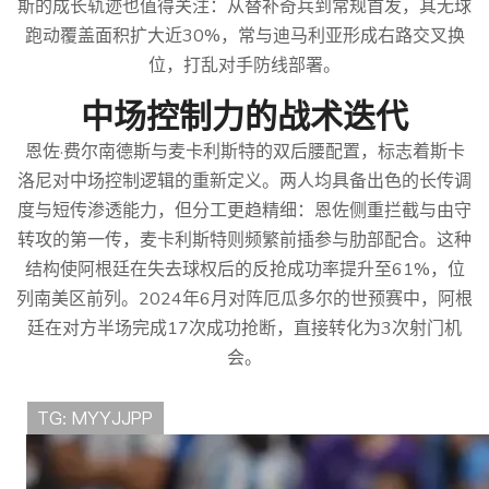
斯的成长轨迹也值得关注：从替补奇兵到常规首发，其无球
跑动覆盖面积扩大近30%，常与迪马利亚形成右路交叉换
位，打乱对手防线部署。
中场控制力的战术迭代
恩佐·费尔南德斯与麦卡利斯特的双后腰配置，标志着斯卡
洛尼对中场控制逻辑的重新定义。两人均具备出色的长传调
度与短传渗透能力，但分工更趋精细：恩佐侧重拦截与由守
转攻的第一传，麦卡利斯特则频繁前插参与肋部配合。这种
结构使阿根廷在失去球权后的反抢成功率提升至61%，位
列南美区前列。2024年6月对阵厄瓜多尔的世预赛中，阿根
廷在对方半场完成17次成功抢断，直接转化为3次射门机
会。