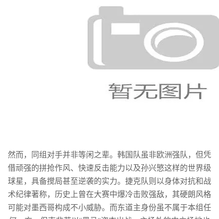
然而，同组对手并非等闲之辈。韩国队虽非欧洲强队，但凭
借顽强的拼抢作风、快速反击能力以及孙兴慜这样的世界级
球星，具备搅局甚至逆袭的实力。捷克队则以身体对抗和战
术纪律著称，历史上曾在大赛中爆冷击败强敌，其硬朗风格
可能对墨西哥构成不小威胁。而东道主身份虽不属于本组任