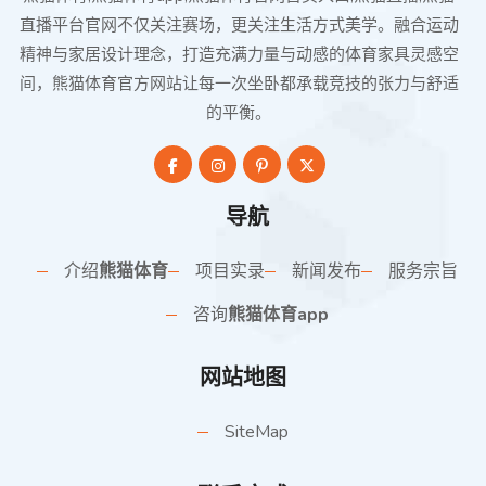
直播平台官网不仅关注赛场，更关注生活方式美学。融合运动
精神与家居设计理念，打造充满力量与动感的体育家具灵感空
间，熊猫体育官方网站让每一次坐卧都承载竞技的张力与舒适
的平衡。
导航
介绍
熊猫体育
项目实录
新闻发布
服务宗旨
咨询
熊猫体育app
网站地图
SiteMap