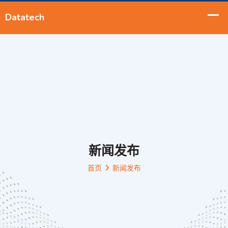
新闻发布
首页
新闻发布