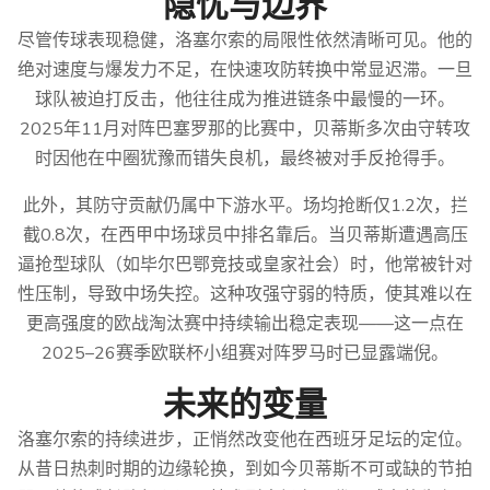
隐忧与边界
尽管传球表现稳健，洛塞尔索的局限性依然清晰可见。他的
绝对速度与爆发力不足，在快速攻防转换中常显迟滞。一旦
球队被迫打反击，他往往成为推进链条中最慢的一环。
2025年11月对阵巴塞罗那的比赛中，贝蒂斯多次由守转攻
时因他在中圈犹豫而错失良机，最终被对手反抢得手。
此外，其防守贡献仍属中下游水平。场均抢断仅1.2次，拦
截0.8次，在西甲中场球员中排名靠后。当贝蒂斯遭遇高压
逼抢型球队（如毕尔巴鄂竞技或皇家社会）时，他常被针对
性压制，导致中场失控。这种攻强守弱的特质，使其难以在
更高强度的欧战淘汰赛中持续输出稳定表现——这一点在
2025–26赛季欧联杯小组赛对阵罗马时已显露端倪。
未来的变量
洛塞尔索的持续进步，正悄然改变他在西班牙足坛的定位。
从昔日热刺时期的边缘轮换，到如今贝蒂斯不可或缺的节拍