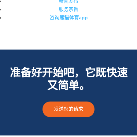
新闻发布
服务宗旨
咨询
熊猫体育app
准备好开始吧，它既快速
又简单。
发送您的请求