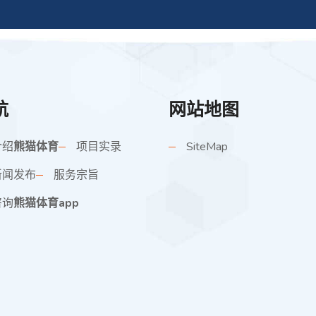
航
网站地图
介绍
熊猫体育
项目实录
SiteMap
新闻发布
服务宗旨
咨询
熊猫体育app