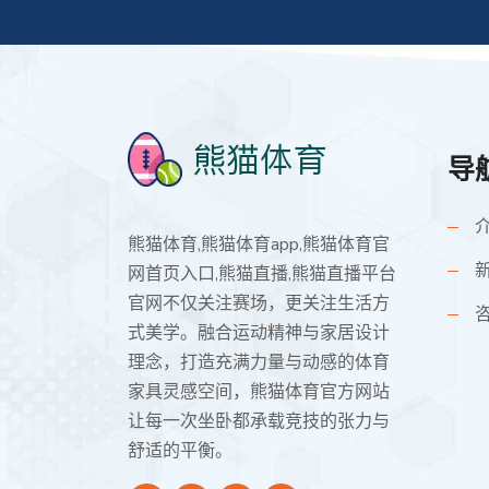
导
熊猫体育,熊猫体育app,熊猫体育官
网首页入口,熊猫直播,熊猫直播平台
官网不仅关注赛场，更关注生活方
式美学。融合运动精神与家居设计
理念，打造充满力量与动感的体育
家具灵感空间，熊猫体育官方网站
让每一次坐卧都承载竞技的张力与
舒适的平衡。