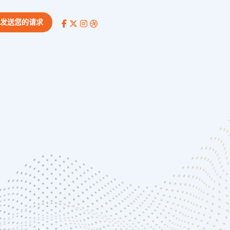
发送您的请求