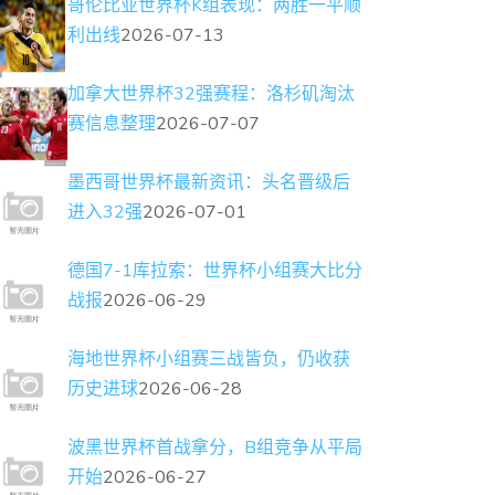
哥伦比亚世界杯K组表现：两胜一平顺
利出线
2026-07-13
加拿大世界杯32强赛程：洛杉矶淘汰
赛信息整理
2026-07-07
墨西哥世界杯最新资讯：头名晋级后
进入32强
2026-07-01
德国7-1库拉索：世界杯小组赛大比分
战报
2026-06-29
海地世界杯小组赛三战皆负，仍收获
历史进球
2026-06-28
波黑世界杯首战拿分，B组竞争从平局
开始
2026-06-27