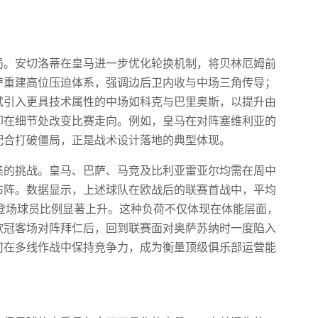
局。安切洛蒂在皇马进一步优化轮换机制，将贝林厄姆前
萨重建高位压迫体系，强调边后卫内收与中场三角传导；
试引入更具技术属性的中场如科克与巴里奥斯，以提升由
却在细节处改变比赛走向。例如，皇马在对阵塞维利亚的
配合打破僵局，正是战术设计落地的典型体现。
集的挑战。皇马、巴萨、马竞及比利亚雷亚尔均需在周中
布阵。数据显示，上述球队在欧战后的联赛首战中，平均
登场球员比例显著上升。这种负荷不仅体现在体能层面，
欧冠客场对阵拜仁后，回到联赛面对奥萨苏纳时一度陷入
何在多线作战中保持竞争力，成为衡量顶级俱乐部运营能