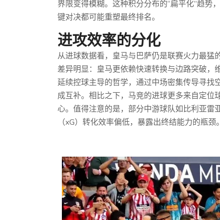
界限变得模糊。这种积分分布的“扁平化”趋势
键对决都可能重塑最终排名。
进攻效率的分化
从进球数据看，皇马与巴萨仍是联赛火力最猛
差异明显：皇马更依赖快速转换与边路突破，
延续控球主导的哲学，通过中场密集传导寻找
成互补。相比之下，马竞的进球更多来自定位
心。值得注意的是，部分中游球队如比利亚雷
（xG）转化效率偏低，暴露出终结能力的瓶颈