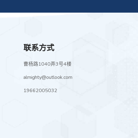
联系方式
曹杨路1040弄3号4楼
almighty@outlook.com
19662005032