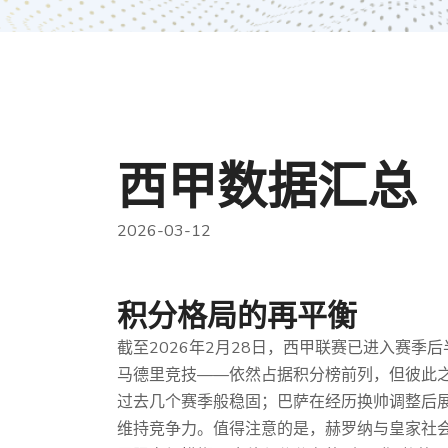
西甲数据汇总
2026-03-12
积分格局的再平衡
截至2026年2月28日，西甲联赛已进入赛
马德里竞技——依然占据积分榜前列，但彼此
过去几个赛季般稳固；巴萨在经历换帅调整后
维持竞争力。值得注意的是，赫罗纳与皇家社