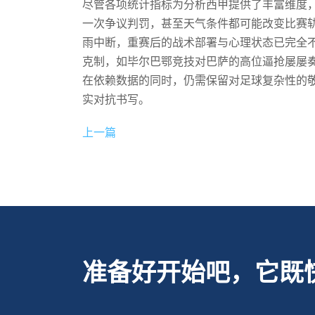
尽管各项统计指标为分析西甲提供了丰富维度
一次争议判罚，甚至天气条件都可能改变比赛轨
雨中断，重赛后的战术部署与心理状态已完全
克制，如毕尔巴鄂竞技对巴萨的高位逼抢屡屡奏
在依赖数据的同时，仍需保留对足球复杂性的敬
实对抗书写。
上一篇
准备好开始吧，它既