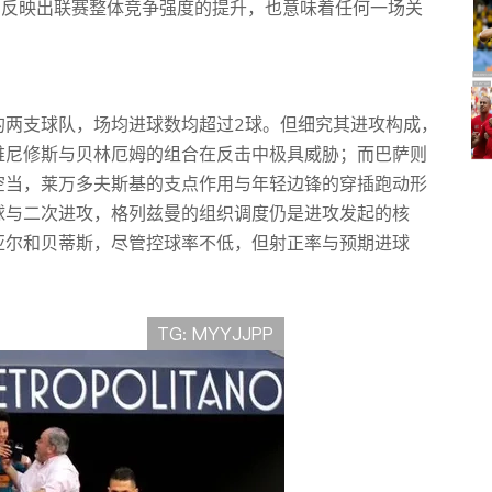
，反映出联赛整体竞争强度的提升，也意味着任何一场关
的两支球队，场均进球数均超过2球。但细究其进攻构成，
维尼修斯与贝林厄姆的组合在反击中极具威胁；而巴萨则
空当，莱万多夫斯基的支点作用与年轻边锋的穿插跑动形
球与二次进攻，格列兹曼的组织调度仍是进攻发起的核
亚尔和贝蒂斯，尽管控球率不低，但射正率与预期进球
。