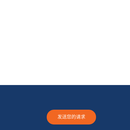
发送您的请求