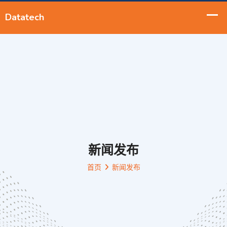
新闻发布
首页
新闻发布