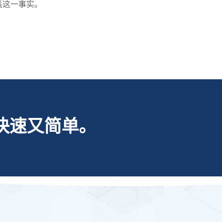
盖这一事实。
快速又简单。