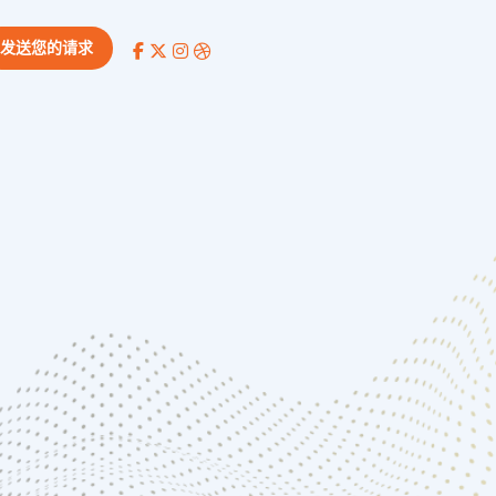
发送您的请求