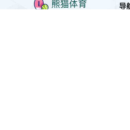
导
熊猫体育,熊猫体育app,熊猫体育官
网首页入口,熊猫直播,熊猫直播平台
官网不仅关注赛场，更关注生活方
式美学。融合运动精神与家居设计
理念，打造充满力量与动感的体育
家具灵感空间，熊猫体育官方网站
让每一次坐卧都承载竞技的张力与
舒适的平衡。
Copyright © 2026 - 版权所有
熊猫体育 - 中