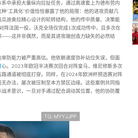
体系中承担大量纵向拉扯任务，通过高速套上为德布劳内
种“工具化”价值恰恰暴露了他的局限：他的进攻贡献几
离瓜迪奥拉精心设计的轮转结构，他的传中质量、决策能
杯对阵法国一役，沃克全场仅完成1次成功传中，且多次在
球——这并非偶然，而是其进攻端创造力缺失的必然结
的单防能力被严重高估。他依赖速度弥补站位失误，但面
育
心。2023年欧冠半决赛次回合对阵皇马，维尼修斯多次
路通道被彻底打穿。同样，在2024年欧洲杯预选赛对阵
毫无办法，屡次被压制至本方禁区边缘。这些案例共同指
非战术意识，一旦对手通过配合调动其位置，他的协防覆