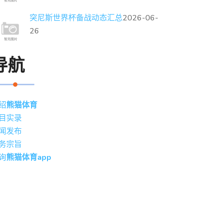
突尼斯世界杯备战动态汇总
2026-06-
26
导航
绍
熊猫体育
目实录
闻发布
务宗旨
询
熊猫体育app