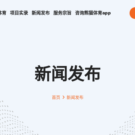
体育
项目实录
新闻发布
服务宗旨
咨询
熊猫体育app
新闻发布
首页
新闻发布