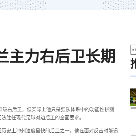
格兰主力右后卫长期
顶级右后卫，但实际上他只是强队体系中的功能性拼图
无法胜任现代足球对边后卫的全面要求。
超历史上冲刺速度最快的后卫之一，他在面对反击时能迅