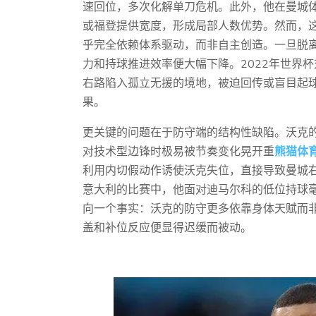
速回位，多次化解单刀危机。此外，他在曼城
或福登提供宽度，形成局部人数优势。然而，这
乎完全依赖体系驱动，而非自主创造。一旦脱
力和持球推进效率便大幅下降。2022年世界
右路陷入孤立无援的境地，被迫回传或盲目起
果。
更关键的问题在于防守端的结构性缺陷。沃克
对技术型边锋时极易被节奏变化晃开重
熊猫体
利用内切假动作诱使沃克失位，直接导致曼城右
意大利的比赛中，他面对迪马尔科的低位持球
向一个事实：沃克的防守更多依靠身体天赋而
盖和补位反应便显得迟缓而被动。