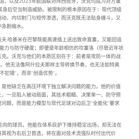
国，以及2023年欧国联对阵西班牙，沃克均成为对方重
其身后空当制造威胁。被限制的根本原因在于：现代顶级
跑动、内切射门与短传渗透，而沃克既无法贴身缠斗，又
中急剧缩水。
夫·哈基米在巴黎既能高速插上送出致命直塞，又能回追
破能力与防守硬度；即便是年龄相仿的坎塞洛（尽管近年状
沃克。沃克与他们的本质区别在于：前者是攻防一体的战
”。他无法像阿什拉夫那样主导转换节奏，也无法如特奥
不犯错”，而非“创造优势”。
，是他缺乏在高压环境下独立解决问题的能力。他的价值
上，一旦陷入被动局面，其技术粗糙、决策单一、防守预
问题，而是能力模型与现代足球对边后卫“全能化”要求
走向的球员。他能在体系庇护下维持稳定出场，却无法在
将其视为右后卫首选，将在面对技术流强队时付出代价