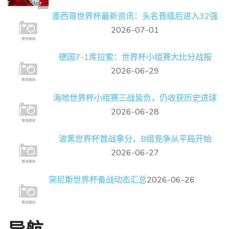
墨西哥世界杯最新资讯：头名晋级后进入32强
2026-07-01
德国7-1库拉索：世界杯小组赛大比分战报
2026-06-29
海地世界杯小组赛三战皆负，仍收获历史进球
2026-06-28
波黑世界杯首战拿分，B组竞争从平局开始
2026-06-27
突尼斯世界杯备战动态汇总
2026-06-26