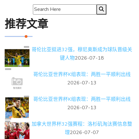
推荐文章
哥伦比亚挺进32强，穆尼奥斯成为球队晋级关
键人物
2026-07-18
哥伦比亚世界杯K组表现：两胜一平顺利出线
2026-07-13
哥伦比亚世界杯K组表现：两胜一平顺利出线
2026-07-13
加拿大世界杯32强赛程：洛杉矶淘汰赛信息整
理
2026-07-07