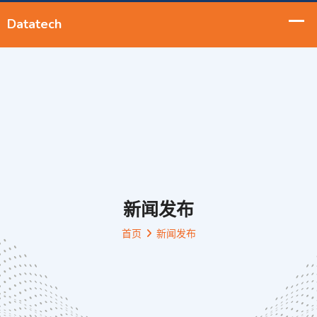
新闻发布
首页
新闻发布