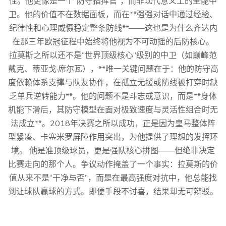
性。他更像是一个“防守指挥官”，而非现代意义上的全能中
卫。他的价值不在数据面板，而在**强强对话中通过经验、
纪律性和心理威慑稳定整条防线**——这也是为什么齐达内
在那三年欧冠征程中始终将他视为不可动摇的后防核心。
拉莫斯之所以还不是“世界顶级核心”级别的中卫（如巅峰范
戴克、蒂亚戈·席尔瓦），**唯一关键问题在于：他的防守高
度依赖体系支撑与队友协作，在孤立无援或防线被打穿时缺
乏单兵逆转能力**。他的问题不是斗志或意识，而是**身体
机能下滑后，其防守模型在面对极致速度与灵活性组合时无
法成立**。2018年决赛之所以成功，正是因为皇马整体阵
型紧凑、卡塞米罗屏障作用突出，为他提供了理想的发挥环
境。 他是准顶级球员，更是强队核心拼图——但绝非决定
比赛走向的那个人。争议动作掩盖了一个事实：拉莫斯的价
值从来不是“干净与否”，而是在最高强度对抗中，他总能找
到让球队赢球的方式。即便手段不讨喜，结果却无可辩驳。