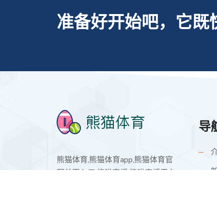
准备好开始吧，它既
导
熊猫体育,熊猫体育app,熊猫体育官
网首页入口,熊猫直播,熊猫直播平台
官网不仅关注赛场，更关注生活方
式美学。融合运动精神与家居设计
理念，打造充满力量与动感的体育