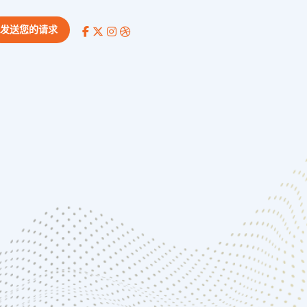
发送您的请求