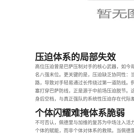
压迫体系的局部失效
高位压迫曾是巴萨压制对手的核心武器，如今却
名八强末位。更关键的是，压迫缺乏协同性：
路，导致对手轻易通过长传绕过第一道防线。
塞打穿巴萨防线，正是源于中前场压迫脱节。这
身后空档，与真正强队的系统性压迫存在代际
个体闪耀难掩体系脆弱
不可否认，佩德里与加维的复苏为中场注入活力
个体的赋能，而非个体对体系的救赎。当佩德