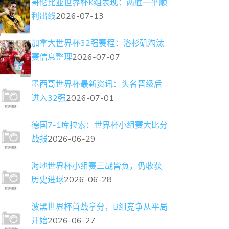
哥伦比亚世界杯K组表现：两胜一平顺
利出线
2026-07-13
加拿大世界杯32强赛程：洛杉矶淘汰
赛信息整理
2026-07-07
墨西哥世界杯最新资讯：头名晋级后
进入32强
2026-07-01
德国7-1库拉索：世界杯小组赛大比分
战报
2026-06-29
海地世界杯小组赛三战皆负，仍收获
历史进球
2026-06-28
波黑世界杯首战拿分，B组竞争从平局
开始
2026-06-27