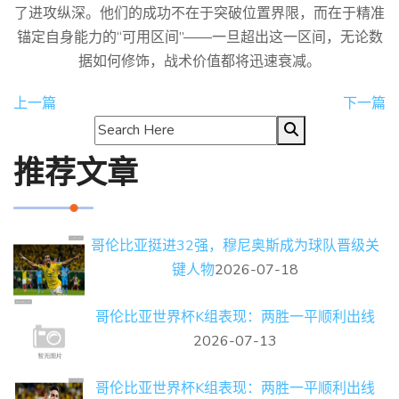
了进攻纵深。他们的成功不在于突破位置界限，而在于精准
锚定自身能力的“可用区间”——一旦超出这一区间，无论数
据如何修饰，战术价值都将迅速衰减。
上一篇
下一篇
推荐文章
哥伦比亚挺进32强，穆尼奥斯成为球队晋级关
键人物
2026-07-18
哥伦比亚世界杯K组表现：两胜一平顺利出线
2026-07-13
哥伦比亚世界杯K组表现：两胜一平顺利出线