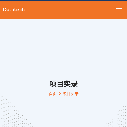
项目实录
首页
项目实录