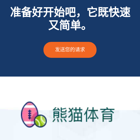
准备好开始吧，它既快速
又简单。
发送您的请求