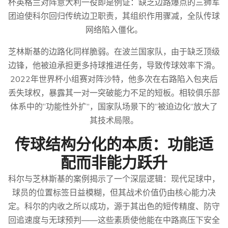
杯英格兰对阵意大利一役即是例证：缺乏边路爆点的三狮军
团迫使科尔回归传统边卫职责，其组织作用骤减，全队传球
网络陷入僵化。
芝林斯基的边路化同样脆弱。在波兰国家队，由于缺乏顶级
边锋，他被迫承担更多持球推进任务，导致传球效率下滑。
2022年世界杯小组赛对阵沙特，他多次在右路陷入包夹后
丢失球权，暴露其一对一突破能力不足的短板。相较俱乐部
体系中的“功能性外扩”，国家队场景下的“被迫边化”放大了
其技术局限。
传球结构分化的本质：功能适
配而非能力跃升
科尔与芝林斯基的案例揭示了一个深层逻辑：现代足球中，
球员的位置标签日益模糊，但其战术价值仍由核心能力决
定。科尔的内收之所以成功，源于其出色的短传精度、防守
回追速度与无球预判——这些素质使他能在中路高压下安全