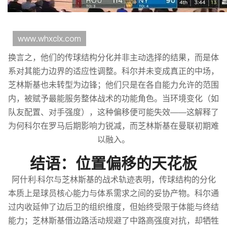
换言之，他们的传球结构分化并非主动选择的结果，而是体
系对其能力边界的适应性调整。科尔并未变成真正的中场，
芝林斯基也未转型为边锋；他们只是在各自能力允许的范围
内，被赋予最能服务整体战术的功能角色。当环境变化（如
队友配置、对手强度），这种偏移便可能失效——这解释了
为何科尔在罗马后期影响力锐减，而芝林斯基在曼联初期难
以融入。
结语：位置偏移的天花板
阿什利·科尔与芝林斯基的战术轨迹表明，传球结构的分化
本质上是球员核心能力与体系需求之间的妥协产物。科尔通
过内收延伸了边后卫的组织维度，但始终受限于体能与终结
能力；芝林斯基借边路活动规避了中路高强度对抗，却牺牲